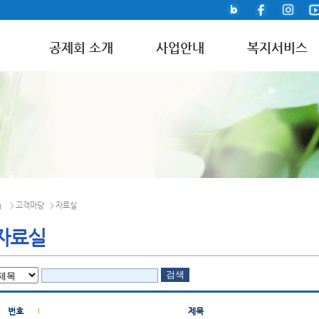
공제회 소개
사업안내
복지서비스
고객마당
자료실
>
>
자료실
번호
제목