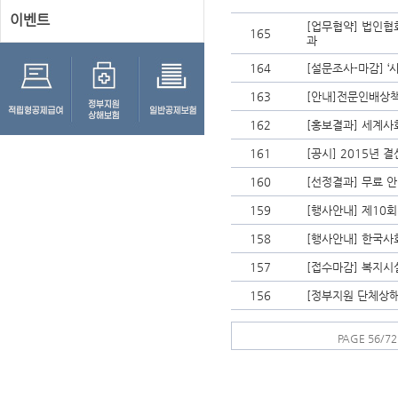
이벤트
[업무협약] 법인협
165
과
164
[설문조사-마감] 
163
[안내]전문인배상책
162
[홍보결과] 세계사
161
[공시] 2015년 
160
[선정결과] 무료 
159
[행사안내] 제10
158
[행사안내] 한국
157
[접수마감] 복지시
156
[정부지원 단체상해
PAGE 56/72