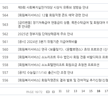
565
제9회 사회복지실천가대상 시상식 유튜브 생방송 안내
564
[회원복지서비스] 12월 회원직영 콘도 예약 관련 안내
[금리변동] 장기저축급여 연동금리 상품, 목돈수탁급여 및 회원대여 
563
경 안내문
562
2025년 정부지원 단체상해공제 주요 안내
561
[공시] 2024년 3분기 위험기준 지급여력비율
560
[회원복지서비스] 연극 <보물찾기>, <운빨로맨스> 초대 프로모션 (신
559
[회원복지서비스] 소노리조트 우수 법인사 회원 전용 비발디파크 프
558
[회원복지서비스] 소노호텔앤리조트 회원요금 초청권 프로모션
557
[공지] 수능일(11/14) 출근시간 조정 안내
556
[회원복지서비스] 회원직영콘도 결과 발표 및 잔여객실 추가신청(신청
11
12
13
14
15
16
17
PAGE 16/72