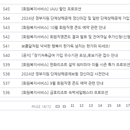
545
[회원복지서비스] JAJU 할인 프로모션
544
2024년 정부지원 단체상해공제 갱신마감 및 일반 단체상해공제 가입
543
[회원복지서비스] 10월 회원직영 콘도 예약 관련 안내
542
[회원복지서비스] 회원직영콘도 결과 발표 및 잔여객실 추가신청(신청
541
보름달처럼 넉넉한 행복이 한가득 넘치는 한가위 되세요!
540
[공지] 「장기저축급여 가입 우수기관 포상」후보기관 접수 안내
539
[회원복지서비스] 한화리조트 설악 워터피아 미들 시즌 특가 프로모션
538
2024년 정부지원 단체상해공제보험 갱신마감 사전안내
537
[회원복지서비스] 9월 회원직영 콘도 예약 관련 안내
536
[회원복지서비스] 금호리조트 숙박세일페스타 프로모션
11
12
13
14
15
16
17
PAGE 18/72