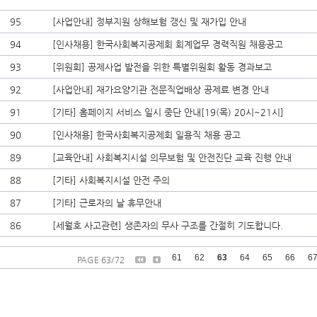
95
[사업안내] 정부지원 상해보험 갱신 및 재가입 안내
94
[인사채용] 한국사회복지공제회 회계업무 경력직원 채용공고
93
[위원회] 공제사업 발전을 위한 특별위원회 활동 경과보고
92
[사업안내] 재가요양기관 전문직업배상 공제료 변경 안내
91
[기타] 홈페이지 서비스 일시 중단 안내[19(목) 20시~21시]
90
[인사채용] 한국사회복지공제회 일용직 채용 공고
89
[교육안내] 사회복지시설 의무보험 및 안전진단 교육 진행 안내
88
[기타] 사회복지시설 안전 주의
87
[기타] 근로자의 날 휴무안내
86
[세월호 사고관련] 생존자의 무사 구조를 간절히 기도합니다.
61
62
63
64
65
66
6
PAGE 63/72