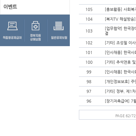
이벤트
105
[홍보활동] 사회복
104
[복지TV 해설방송]
[업무협약] 한국장
103
결
102
[기타] 조성철 이
101
[인사채용] 한국사
100
[기타] 추석연휴 
99
[인사채용] 한국
98
[개인정보보호] 주
97
[기타] 정부, 제
96
[장기저축급여] 7월
PAGE 62/72