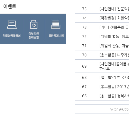
이벤트
75
[사업안내] 전문직
74
[약관변경] 회원약
73
[기타] 전화문의 
72
[위원회 활동] 원
71
[위원회 활동] 자
70
[홍보활동] 나주
[사업안내]올여름 
69
하세요
68
[업무협약] 한국사
67
[홍보활동] 201
66
[홍보활동] 경북
PAGE 65/72