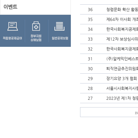
이벤트
36
청렴문화 확산 활동
35
제64차 이사회 개
34
한국사회복지공제회
33
제12차 보상심사
32
한국사회복지공제회
31
(주)알케믹인베스
30
퇴직연금추진위원회
29
장기요양 3개 협회
28
서울시사회복지사협
27
2023년 제1차 
P