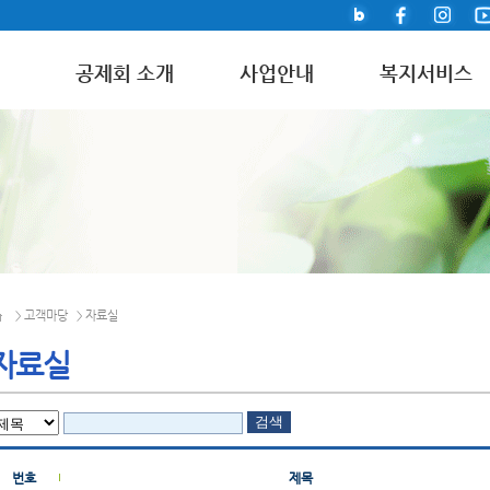
공제회 소개
사업안내
복지서비스
고객마당
자료실
>
>
자료실
번호
제목