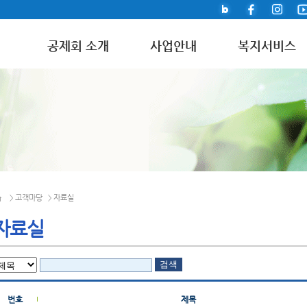
공제회 소개
사업안내
복지서비스
고객마당
자료실
>
>
자료실
번호
제목