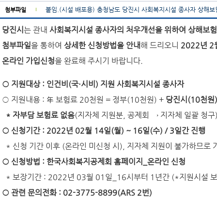
붙임.(시설 배포용) 충청남도 당진시 사회복지시설 종사자 상해보험
첨부파일
당진시
는 관내
사회복지시설 종사자의 처우개선을 위하여 상해보험
첨부파일
을 통하여
상세한 신청방법을 안내
해 드리오니
2022년 2
온라인 가입신청
을 완료해 주시기 바랍니다.
○ 지원대상 : 인건비(국·시비) 지원 사회복지시설 종사자
○ 지원내용 : 年 보험료 20천원 = 정부(10천원) +
당진시(10천원
* 자부담 보험료 없음
(지자체 지원분, 공제회 → 지자체 일괄 청구
○ 신청기간 : 2022년 02월 14일(월) ~ 16일(수) / 3일간 진행
* 신청 기간 이후 (온라인 미신청 시), 지자체 지원이 불가하므로
○ 신청방법 : 한국사회복지공제회 홈페이지_온라인 신청
* 보장기간 : 2022년 03월 01일_16시부터 1년간 (*지원시설 
○ 관련 문의전화 : 02-3775-8899(ARS 2번)