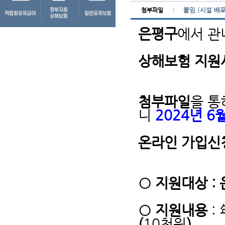
붙임.(시설 배
첨부파일
은평구
에서 
상해보험 지원
첨부파일
을 통
니
2024년 6월
온라인 가입신
○ 지원대상 :
○ 지원내용
:
(
10천원
)