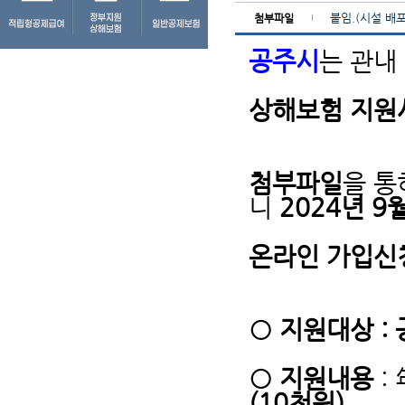
붙임.(시설 배
첨부파일
공주시
는 관내
상해보험 지원
첨부파일
을 통
니
2024년 9월
온라인 가입신
○ 지원대상 :
○ 지원내용
:
(10천원)