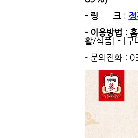
- 링 크
:
정
- 이용방법 : 
활/식품] - [
- 문의전화 : 0