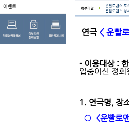
운빨로맨스 포스
이벤트
첨부파일
운빨로맨스 상세
연극
< 운빨로
- 이용대상 :
입중이신 정회
1. 연극명, 장
○ <운빨로맨