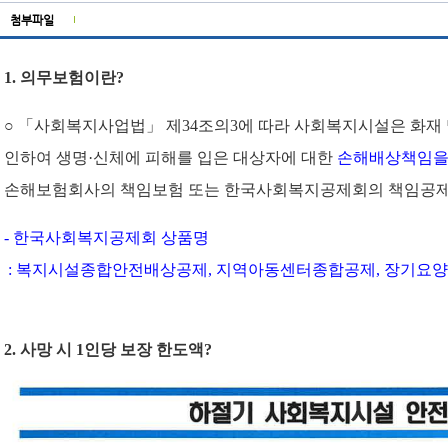
첨부파일
1.
의무보험이란
?
○ 「사회복지사업법」 제
34
조의
3
에 따라 사회복지시설은 화재 
인하여 생명
·
신체에 피해를 입은 대상자에 대한
손해배상책임을
손해보험회사의 책임보험 또는 한국사회복지공제회의 책임공제
-
한국사회복지공제회 상품명
:
복지시설종합안전배상공제
,
지역아동센터종합공제
,
장기요양
2.
사망 시
1
인당 보장 한도액
?