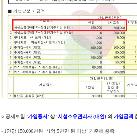
○ 공제보험
‘
가입증서
’
상
‘
시설소유관리자
(
대인
)’
의
가입금액
- 1
인당
150,000
천원
: ‘1
억
5
천만 원 이상
’
기준에 충족