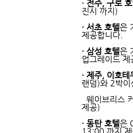
· 전주, 구로 
진시 까지)
· 서초 호텔
은 
제공합니다.
· 삼성 호텔
은 
업그레이드 제
· 제주, 이호테
랜덤)와 2박이
웨이브리스 커피
제공)
· 동탄 호텔
은 
13:00 까지 