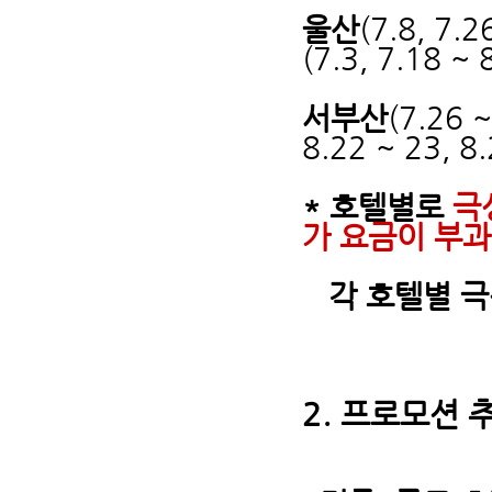
울산
(7.8, 7.2
(7.3, 7.18 ~ 
서부산
(7.26 ~
8.22 ~ 23, 8
* 호텔별로
극
가 요금이 부과
각
호텔별
극
2.
프로모션 