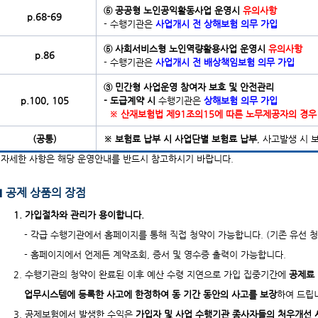
⑤ 공공형 노인공익활동사업 운영시
유의사항
p.68-69
- 수행기관은
사업개시 전 상해보험 의무 가입
⑤ 사회서비스형 노인역량활용사업 운영시
유의사항
p.86
- 수행기관은
사업개시 전 배상책임보험 의무 가입
③ 민간형 사업운영 참여자 보호 및 안전관리
p.100, 105
- 도급계약 시
수행기관은
상해보험 의무 가입
※ 산재보험법 제91조의15에 따른 노무제공자의 경우
(공통)
※ 보험료 납부 시 사업단별 보험료 납부
, 사고발생 시
 자세한 사항은 해당 운영안내를 반드시 참고하시기 바랍니다.
■ 공제 상품의 장점
1. 가입절차와 관리가 용이합니다.
- 각급 수행기관에서 홈페이지를 통해 직접 청약이 가능합니다. (기존 유선 청
- 홈페이지에서 언제든 계약조회, 증서 및 영수증 출력이 가능합니다.
2. 수행기관의 청약이 완료된 이후 예산 수령 지연으로 가입 집중기간에
공제료
업무시스템에 등록한 사고에 한정하여 동 기간 동안의 사고를 보장
하여 드립
3. 공제보험에서 발생한 수익은
가입자 및 사업 수행기관 종사자들의 처우개선 