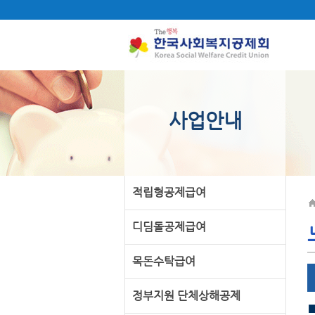
사업안내
적립형공제급여
디딤돌공제급여
목돈수탁급여
정부지원 단체상해공제